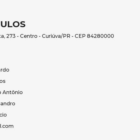
CULOS
a, 273 - Centro - Curiúva/PR - CEP 84280000
ardo
os
o Antônio
sandro
cio
l.com