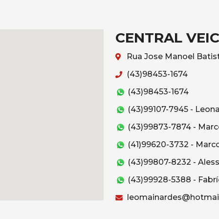
CENTRAL VEI
Rua Jose Manoel Batist
(43)98453-1674
(43)98453-1674
(43)99107-7945 - Leon
(43)99873-7874 - Marc
(41)99620-3732 - Marc
(43)99807-8232 - Ales
(43)99928-5388 - Fabrí
leomainardes@hotmai