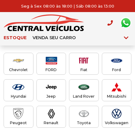
Seg à Sex 08:00 às 18:00 | Sáb 08:00 às 13:00
ESTOQUE
VENDA SEU CARRO
Chevrolet
FORD
Fiat
Ford
Hyundai
Jeep
Land Rover
Mitsubishi
Peugeot
Renault
Toyota
Volkswagen