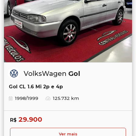
VolksWagen
Gol
Gol CL 1.6 Mi 2p e 4p
1998/1999
125.732 km
29.900
R$
Ver mais