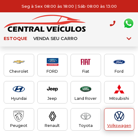
Seg à Sex 08:00 às 18:00 | Sáb 08:00 às 13:00
ESTOQUE
VENDA SEU CARRO
Chevrolet
FORD
Fiat
Ford
Hyundai
Jeep
Land Rover
Mitsubishi
Peugeot
Renault
Toyota
Volkswagen