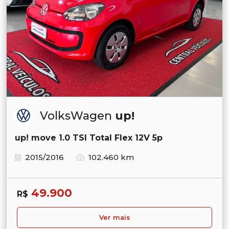
VolksWagen
up!
up! move 1.0 TSI Total Flex 12V 5p
2015/2016
102.460 km
49.900
R$
Ver mais