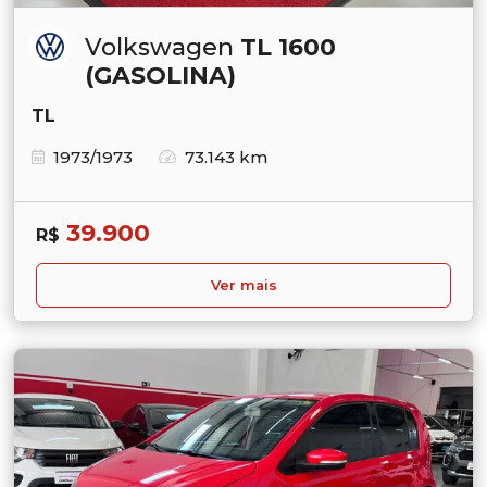
Volkswagen
TL 1600
(GASOLINA)
TL
1973/1973
73.143 km
39.900
R$
Ver mais